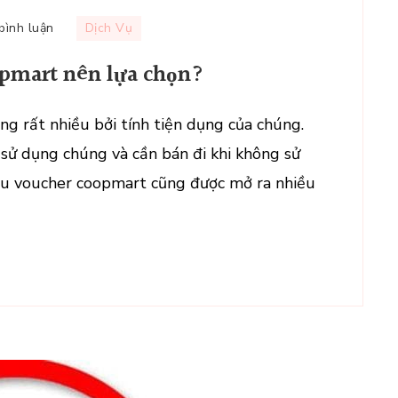
tại
 bình luận
Dịch Vụ
Đơn
pmart nên lựa chọn?
vị
thu
mua
g rất nhiều bởi tính tiện dụng của chúng.
voucher
 sử dụng chúng và cần bán đi khi không sử
coopmart
thu voucher coopmart cũng được mở ra nhiều
nên
lựa
chọn?