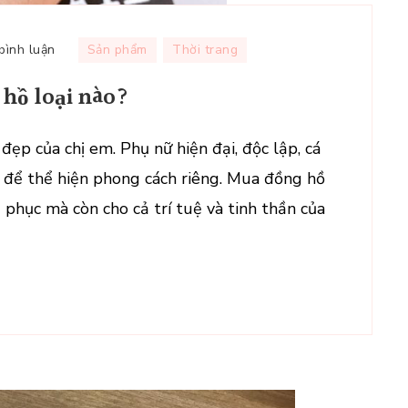
tại
 bình luận
Sản phẩm
Thời trang
Nữ
hồ loại nào?
mệnh
thủy
nên
 đẹp của chị em. Phụ nữ hiện đại, độc lập, cá
đeo
 để thể hiện phong cách riêng. Mua đồng hồ
đồng
 phục mà còn cho cả trí tuệ và tinh thần của
hồ
loại
nào?