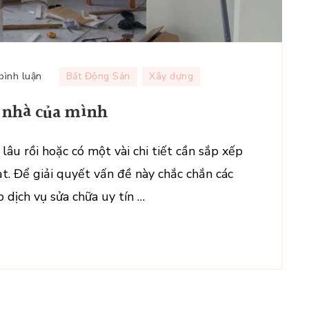
tại
 bình luận
Bất Động Sản
Xây dựng
Bạn
i nhà của mình
đang
cần
cải
âu rồi hoặc có một vài chi tiết cần sắp xếp
tạo
ạt. Để giải quyết vấn đề này chắc chắn các
lại
 dịch vụ sửa chữa uy tín …
ngôi
nhà
của
mình