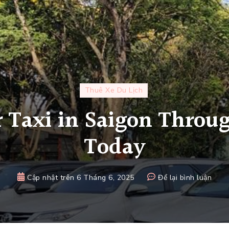
Thuê Xe Du Lịch
 Taxi in Saigon Throu
Today
tại
Cập nhật trên
6 Tháng 6, 2025
Để lại bình luận
Book
Your
Taxi