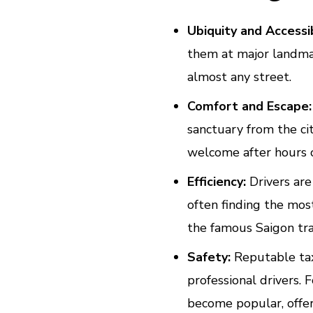
Ubiquity and Accessib
them at major landmark
almost any street.
Comfort and Escape:
sanctuary from the cit
welcome after hours o
Efficiency:
Drivers are
often finding the most
the famous Saigon traf
Safety:
Reputable tax
professional drivers. 
become popular, offer