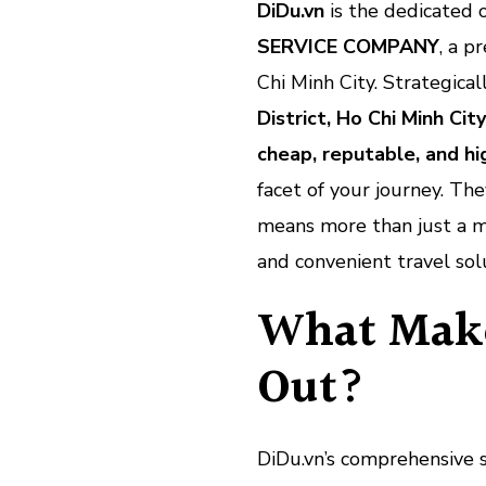
DiDu.vn
is the dedicated 
SERVICE COMPANY
, a p
Chi Minh City. Strategical
District, Ho Chi Minh Cit
cheap, reputable, and hi
facet of your journey. The
means more than just a met
and convenient travel solu
What Make
Out?
DiDu.vn’s comprehensive s