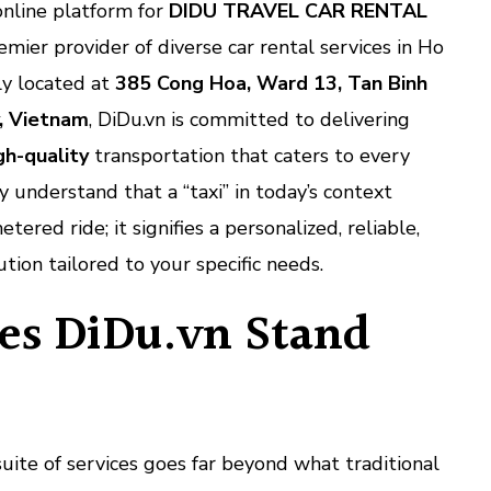
online platform for
DIDU TRAVEL CAR RENTAL
remier provider of diverse car rental services in Ho
ly located at
385 Cong Hoa, Ward 13, Tan Binh
y, Vietnam
, DiDu.vn is committed to delivering
gh-quality
transportation that caters to every
y understand that a “taxi” in today’s context
ered ride; it signifies a personalized, reliable,
tion tailored to your specific needs.
s DiDu.vn Stand
uite of services goes far beyond what traditional