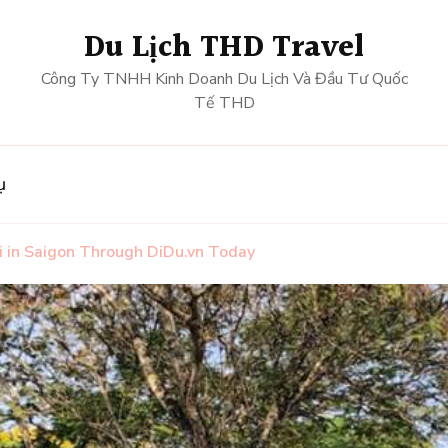
Du Lịch THD Travel
Công Ty TNHH Kinh Doanh Du Lịch Và Đầu Tư Quốc
Tế THD
ụ
i in Saigon Through DiDu.vn Today