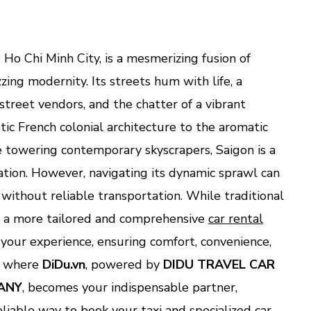
in
Saig
Thro
DiDu
s Ho Chi Minh City, is a mesmerizing fusion of
Toda
zing modernity. Its streets hum with life, a
treet vendors, and the chatter of a vibrant
ic French colonial architecture to the aromatic
e towering contemporary skyscrapers, Saigon is a
tion. However, navigating its dynamic sprawl can
 without reliable transportation. While traditional
le, a more tailored and comprehensive
car rental
your experience, ensuring comfort, convenience,
is where
DiDu.vn
, powered by
DIDU TRAVEL CAR
ANY
, becomes your indispensable partner,
eliable way to book your taxi and specialized car