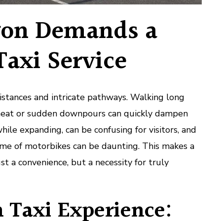
gon Demands a
Taxi Service
 distances and intricate pathways. Walking long
l heat or sudden downpours can quickly dampen
while expanding, can be confusing for visitors, and
ume of motorbikes can be daunting. This makes a
ust a convenience, but a necessity for truly
 Taxi Experience: