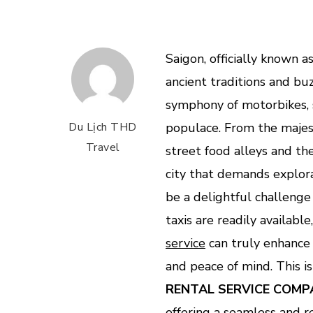
Saigon, officially known a
ancient traditions and buz
symphony of motorbikes, s
Du Lịch THD
populace. From the majest
Travel
street food alleys and th
city that demands explora
be a delightful challenge
taxis are readily availab
service
can truly enhance 
and peace of mind. This 
RENTAL SERVICE COMP
offering a seamless and r