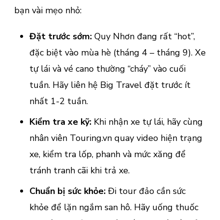
bạn vài mẹo nhỏ:
Đặt trước sớm:
Quy Nhơn đang rất “hot”,
đặc biệt vào mùa hè (tháng 4 – tháng 9). Xe
tự lái và vé cano thường “cháy” vào cuối
tuần. Hãy liên hệ Big Travel đặt trước ít
nhất 1-2 tuần.
Kiểm tra xe kỹ:
Khi nhận xe tự lái, hãy cùng
nhân viên Touring.vn quay video hiện trạng
xe, kiểm tra lốp, phanh và mức xăng để
tránh tranh cãi khi trả xe.
Chuẩn bị sức khỏe:
Đi tour đảo cần sức
khỏe để lặn ngắm san hô. Hãy uống thuốc