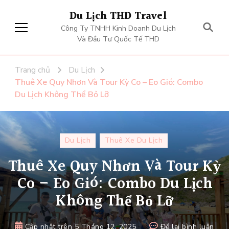
Du Lịch THD Travel
Công Ty TNHH Kinh Doanh Du Lịch
Và Đầu Tư Quốc Tế THD
Trang chủ
Du Lịch
Thuê Xe Quy Nhơn Và Tour Kỳ Co – Eo Gió: Combo
Du Lịch Không Thể Bỏ Lỡ
Du Lịch
Thuê Xe Du Lịch
Thuê Xe Quy Nhơn Và Tour Kỳ
Co – Eo Gió: Combo Du Lịch
Không Thể Bỏ Lỡ
tại
Cập nhật trên
5 Tháng 12, 2025
Để lại bình luận