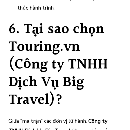
thúc hành trình.
6. Tại sao chọn
Touring.vn
(Công ty TNHH
Dịch Vụ Big
Travel)?
Giữa “ma trận” các đơn vị lữ hành,
Công ty