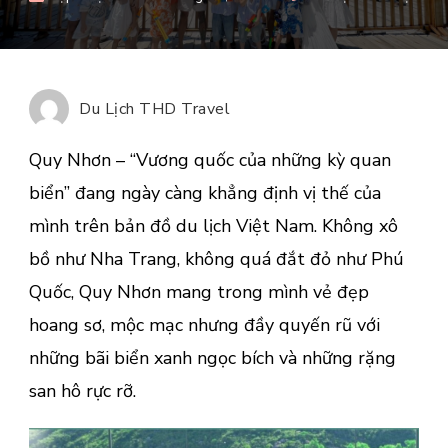
Thu
Xe
Quy
Nhơ
Du Lịch THD Travel
Và
Tou
Quy Nhơn – “Vương quốc của những kỳ quan
Kỳ
biển” đang ngày càng khẳng định vị thế của
Co
mình trên bản đồ du lịch Việt Nam. Không xô
–
Eo
bồ như Nha Trang, không quá đắt đỏ như Phú
Gió:
Quốc, Quy Nhơn mang trong mình vẻ đẹp
Com
hoang sơ, mộc mạc nhưng đầy quyến rũ với
Du
những bãi biển xanh ngọc bích và những rặng
Lịch
Khô
san hô rực rỡ.
Thể
Bỏ