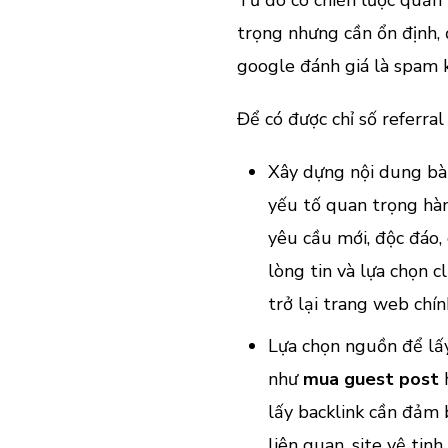
trọng nhưng cần ổn định, 
google đánh giá là spam k
Để có được chỉ số referral 
Xây dựng nội dung bà
yếu tố quan trọng hà
yêu cầu mới, độc đáo,
lòng tin và lựa chọn 
trở lại trang web chín
Lựa chọn nguồn để lấy
như
mua guest post
h
lấy backlink cần đảm 
liên quan, site vệ tinh