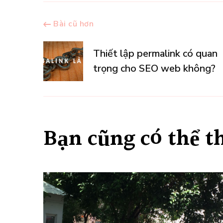
Điều
Bài cũ hơn
hướng
Thiết lập permalink có quan
trọng cho SEO web không?
bài
viết
Bạn cũng có thể t