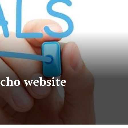
 cho website
h
rral