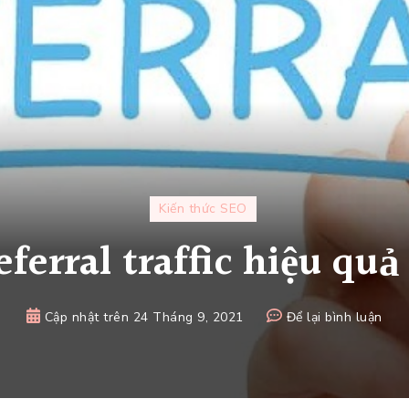
Kiến thức SEO
eferral traffic hiệu quả
tại
Cập nhật trên
24 Tháng 9, 2021
Để lại bình luận
Các
tăng
refe