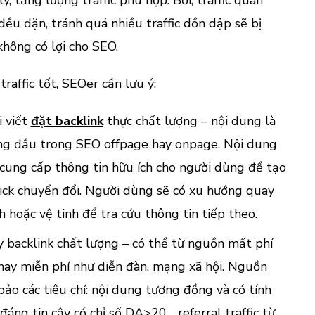
đều đặn, tránh quá nhiều traffic dồn dập sẽ bị
hông có lợi cho SEO.
traffic tốt, SEOer cần lưu ý:
i viết
đặt backlink
thực chất lượng – nội dung là
ng đầu trong SEO offpage hay onpage. Nội dung
 cung cấp thông tin hữu ích cho người dùng để tạo
click chuyển đổi. Người dùng sẽ có xu hướng quay
h hoặc vệ tinh để tra cứu thông tin tiếp theo.
 backlink chất lượng – có thể từ nguồn mất phí
ay miễn phí như diễn đàn, mạng xã hội. Nguồn
bảo các tiêu chí: nội dung tương đồng và có tính
 đáng tin cậy có chỉ số DA>20… referral traffic từ