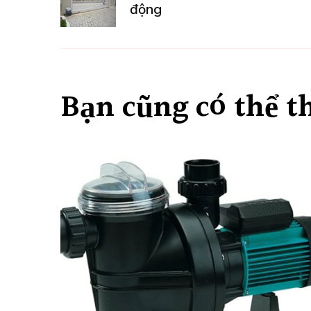
hướng
động
bài
viết
Bạn cũng có thể t