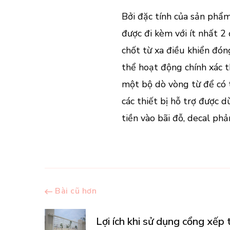
Bởi đặc tính của sản phẩm
được đi kèm với ít nhất 2 
chốt từ xa điều khiển đón
thể hoạt động chính xác t
một bộ dò vòng từ để có t
các thiết bị hỗ trợ được 
tiền vào bãi đỗ, decal phả
Điều
Bài cũ hơn
Lợi ích khi sử dụng cổng xếp 