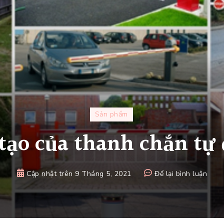
Sản phẩm
tạo của thanh chắn tự
tại
Cập nhật trên
9 Tháng 5, 2021
Để lại bình luận
Cấu
tạo
của