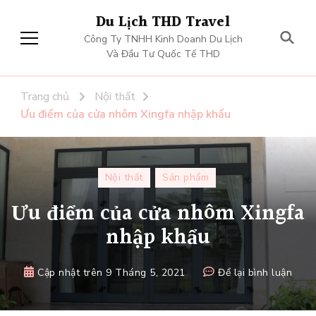
Du Lịch THD Travel
Công Ty TNHH Kinh Doanh Du Lịch
Và Đầu Tư Quốc Tế THD
Trang chủ
Nội thất
Ưu điểm của cửa nhôm Xingfa nhập khẩu
Nội thất
Sản phẩm
Ưu điểm của cửa nhôm Xingfa
nhập khẩu
tại
Cập nhật trên
9 Tháng 5, 2021
Để lại bình luận
Ưu
điểm