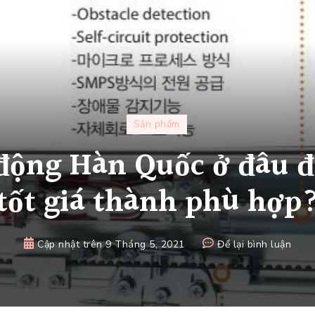
Sản phẩm
động Hàn Quốc ở đâu đ
tốt giá thành phù hợp
tại
Cập nhật trên
9 Tháng 5, 2021
Để lại bình luận
Mua
cửa
tự