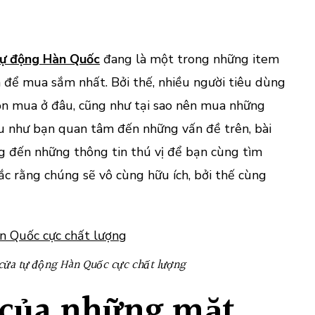
động
Hàn
Quố
ở
tự động Hàn Quốc
đang là một trong những item
đâu
n để mua sắm nhất. Bởi thế, nhiều người tiêu dùng
để
họn mua ở đâu, cũng như tại sao nên mua những
chất
ếu như bạn quan tâm đến những vấn đề trên, bài
lượn
tốt
ng đến những thông tin thú vị để bạn cùng tìm
giá
ắc rằng chúng sẽ vô cùng hữu ích, bởi thế cùng
thàn
phù
hợp?
 cửa tự động Hàn Quốc cực chất lượng
của những mặt