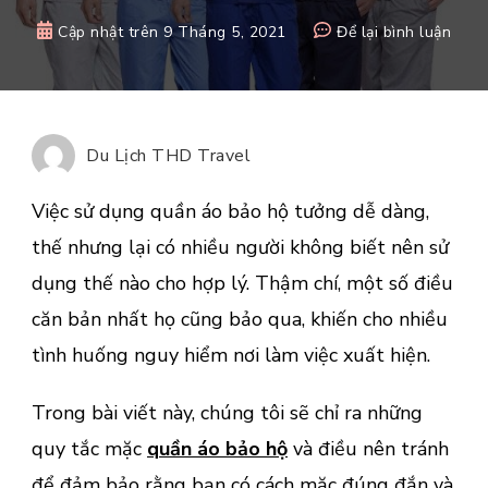
tại
Cập nhật trên
9 Tháng 5, 2021
Để lại bình luận
Gợi
ý
bạn
cách
Du Lịch THD Travel
sử
dụng
Việc sử dụng quần áo bảo hộ tưởng dễ dàng,
quần
thế nhưng lại có nhiều người không biết nên sử
áo
dụng thế nào cho hợp lý. Thậm chí, một số điều
bảo
hộ
căn bản nhất họ cũng bảo qua, khiến cho nhiều
tron
tình huống nguy hiểm nơi làm việc xuất hiện.
môi
trườ
Trong bài viết này, chúng tôi sẽ chỉ ra những
lao
quy tắc mặc
quần áo bảo hộ
và điều nên tránh
động
để đảm bảo rằng bạn có cách mặc đúng đắn và
bạn