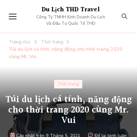
Du Lịch THD Travel
Công Ty TNHH Kinh Doanh Du Lịch
Và Đầu Tư Quốc Tế THD
Trang chủ
Thời trang
Túi du lịch cá tính, năng động cho thời trang 2020
cùng Mr. Vui
Thời trang
Túi du lịch cá tính, năng động
cho thời trang 2020 cùng Mr.
Vui
tại
Cập nhật trên
9 Tháng 5, 2021
Để lại bình luận