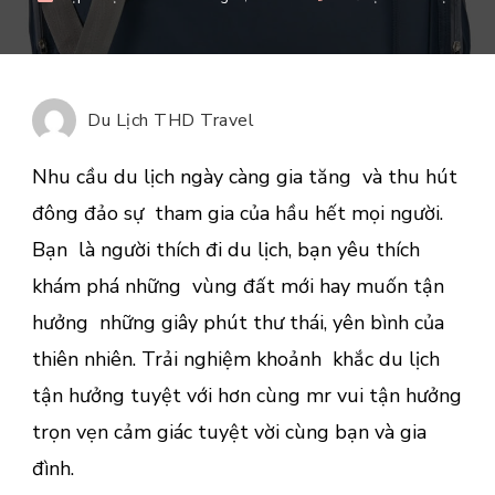
Túi
du
lịch
cá
Du Lịch THD Travel
tính,
năng
Nhu cầu du lịch ngày càng gia tăng và thu hút
động
đông đảo sự tham gia của hầu hết mọi người.
cho
Bạn là người thích đi du lịch, bạn yêu thích
thời
tran
khám phá những vùng đất mới hay muốn tận
2020
hưởng những giây phút thư thái, yên bình của
cùng
thiên nhiên. Trải nghiệm khoảnh khắc du lịch
Mr.
tận hưởng tuyệt với hơn cùng mr vui tận hưởng
Vui
trọn vẹn cảm giác tuyệt vời cùng bạn và gia
đình.