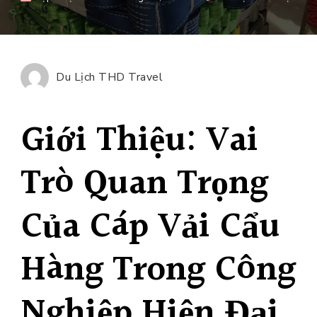
Sản
Xuấ
Cáp
Vải
Du Lịch THD Travel
Cẩu
Hàn
Giới Thiệu: Vai
Đảm
Bảo
Tiê
Trò Quan Trọng
Chu
Chấ
Của Cáp Vải Cẩu
Lượ
Cao
Hàng Trong Công
Nghiệp Hiện Đại