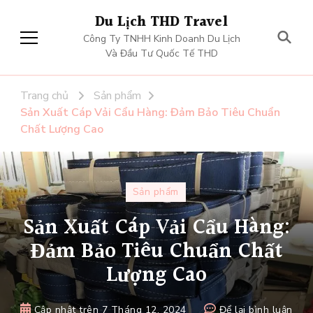
Du Lịch THD Travel
Công Ty TNHH Kinh Doanh Du Lịch
Và Đầu Tư Quốc Tế THD
Trang chủ
Sản phẩm
Sản Xuất Cáp Vải Cẩu Hàng: Đảm Bảo Tiêu Chuẩn
Chất Lượng Cao
Sản phẩm
Sản Xuất Cáp Vải Cẩu Hàng:
Đảm Bảo Tiêu Chuẩn Chất
Lượng Cao
tại
Cập nhật trên
7 Tháng 12, 2024
Để lại bình luận