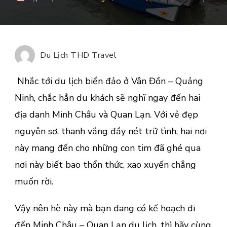
Giá
Vé
Tàu
Cao
Du Lịch THD Travel
Tốc
Vân
Nhắc tới du lịch biển đảo ở Vân Đồn – Quảng
Đồn
Ninh, chắc hẳn du khách sẽ nghĩ ngay đến hai
Đi
địa danh Minh Châu và Quan Lạn. Với vẻ đẹp
Minh
Châ
nguyên sơ, thanh vắng đầy nét trữ tình, hai nơi
–
này mang đến cho những con tim đã ghé qua
Qua
nơi này biết bao thổn thức, xao xuyến chẳng
Lạn
muốn rời.
Cập
Nhật
Vậy nên hè này mà bạn đang có kế hoạch đi
đến
Minh Châu – Quan Lạn
du lịch, thì hãy cùng