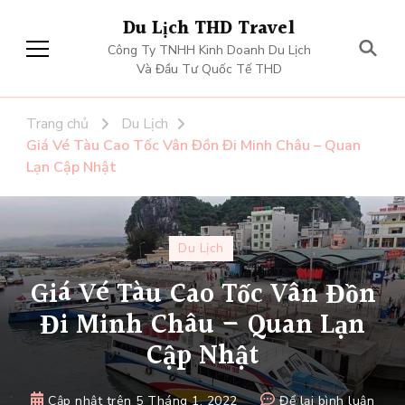
Du Lịch THD Travel
Công Ty TNHH Kinh Doanh Du Lịch
Và Đầu Tư Quốc Tế THD
Trang chủ
Du Lịch
Giá Vé Tàu Cao Tốc Vân Đồn Đi Minh Châu – Quan
Lạn Cập Nhật
Du Lịch
Giá Vé Tàu Cao Tốc Vân Đồn
Đi Minh Châu – Quan Lạn
Cập Nhật
tại
Cập nhật trên
5 Tháng 1, 2022
Để lại bình luận