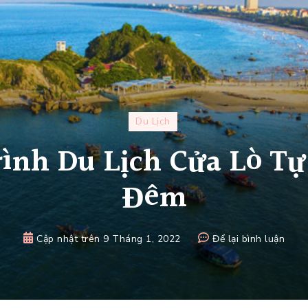
Du Lịch
rình Du Lịch Cửa Lò Tự
Đêm
tại
Cập nhật trên
9 Tháng 1, 2022
Để lại bình luận
Gợi
Ý
Lịch