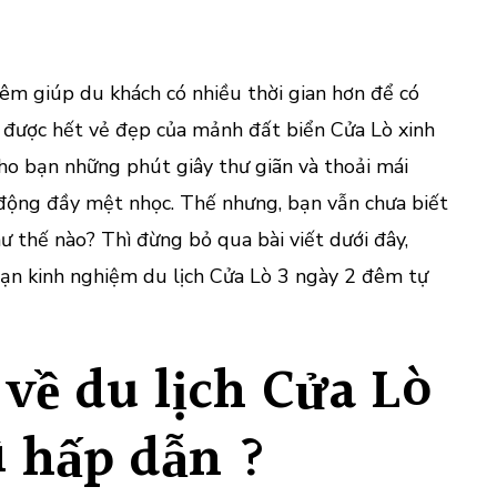
Trìn
Du
Lịch
Cửa
êm giúp du khách có nhiều thời gian hơn để có
Lò
được hết vẻ đẹp của mảnh đất biển Cửa Lò xinh
Tự
o bạn những phút giây thư giãn và thoải mái
Túc
động đầy mệt nhọc. Thế nhưng, bạn vẫn chưa biết
3
Ngà
ư thế nào? Thì đừng bỏ qua bài viết dưới đây,
2
bạn kinh nghiệm du lịch Cửa Lò 3 ngày 2 đêm tự
Đêm
về du lịch Cửa Lò
ì hấp dẫn ?