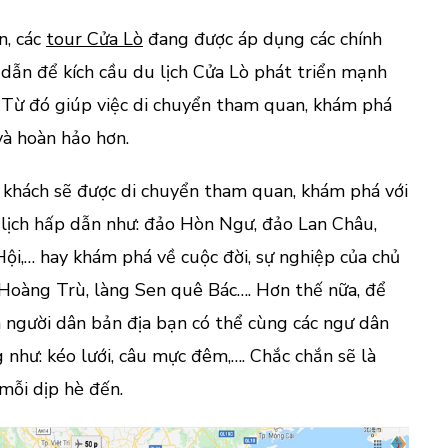
n, các
tour Cửa Lò
đang được áp dụng các chính
dẫn để kích cầu du lịch Cửa Lò phát triển mạnh
. Từ đó giúp việc di chuyển tham quan, khám phá
và hoàn hảo hơn.
u khách sẽ được di chuyển tham quan, khám phá với
 lịch hấp dẫn như: đảo Hòn Ngư, đảo Lan Châu,
 Hội,… hay khám phá về cuộc đời, sự nghiệp của chủ
 Hoàng Trù, làng Sen quê Bác…. Hơn thế nữa, để
a người dân bản địa bạn có thể cùng các ngư dân
 như: kéo lưới, câu mực đêm,…. Chắc chắn sẽ là
mỗi dịp hè đến.