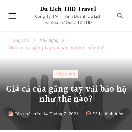
Du Lịch THD Travel
Công Ty TNHH Kinh Doanh Du Lịch
Và Đầu Tư Quốc Tế THD
Trang chủ
Xây dựng
Giá cả của găng tay vải bảo hộ như thế nào?
Xây dựng
Giá cả của găng tay vải bảo hộ
như thế nào?
tại
Cập nhật trên
14 Tháng 7, 2021
Để lại bình luận
Giá
cả