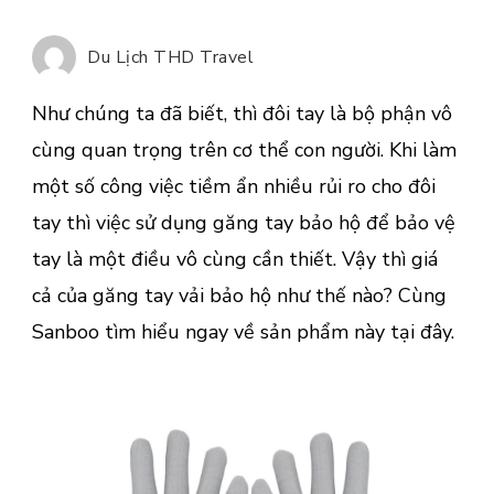
của
găn
Du Lịch THD Travel
tay
vải
Như chúng ta đã biết, thì đôi tay là bộ phận vô
bảo
cùng quan trọng trên cơ thể con người. Khi làm
hộ
một số công việc tiềm ẩn nhiều rủi ro cho đôi
như
thế
tay thì việc sử dụng găng tay bảo hộ để bảo vệ
nào
tay là một điều vô cùng cần thiết. Vậy thì giá
cả của găng tay vải bảo hộ như thế nào? Cùng
Sanboo tìm hiểu ngay về sản phẩm này tại đây.