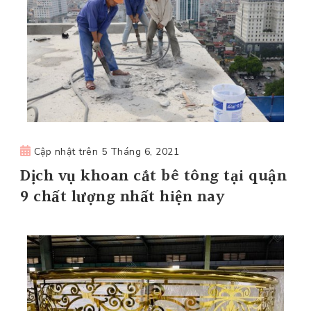
Cập nhật trên
5 Tháng 6, 2021
Dịch vụ khoan cắt bê tông tại quận
9 chất lượng nhất hiện nay