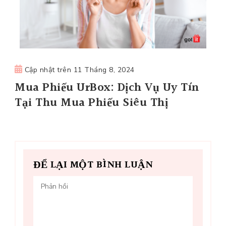
Cập nhật trên
11 Tháng 8, 2024
Mua Phiếu UrBox: Dịch Vụ Uy Tín
Tại Thu Mua Phiếu Siêu Thị
ĐỂ LẠI MỘT BÌNH LUẬN