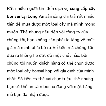
Rất nhiều người tìm đến dịch vụ
cung cấp cây
bonsai tại Long An
sẵn sàng chi trả rất nhiều
tiền để mua được một loại cây mà mình mong
muốn. Thế nhưng nếu đến với công ty của
chúng tôi, bạn không cần phải lo lắng về mức
giá mà mình phải bỏ ra. Số tiền mà chúng tôi
đưa ra không hề đắt đỏ một chút nào, bởi
chúng tôi muốn khách hàng có thể chọn được
một loại cây bonsai hợp với gia đình của mình
nhất. Số tiền có thể vài chục triệu, thế nhưng
bạn có thể an tâm bởi nó đáng với mặt hàng
mà bạn đã nhận được.