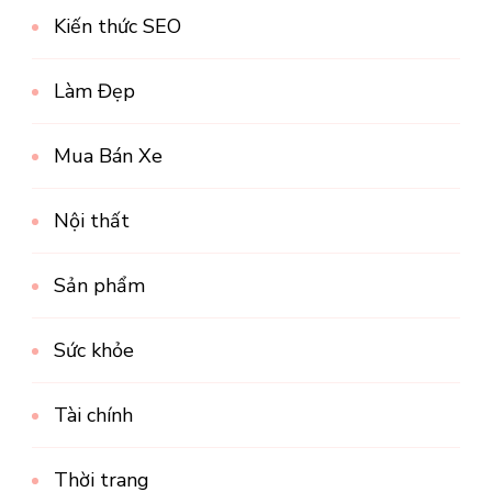
Kiến thức SEO
Làm Đẹp
Mua Bán Xe
Nội thất
Sản phẩm
Sức khỏe
Tài chính
Thời trang