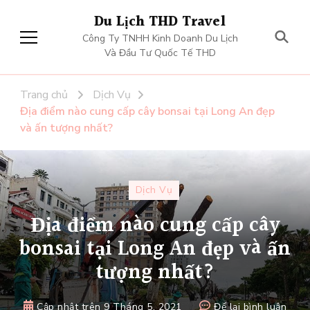
Du Lịch THD Travel
Công Ty TNHH Kinh Doanh Du Lịch
Và Đầu Tư Quốc Tế THD
Trang chủ
Dịch Vụ
Địa điểm nào cung cấp cây bonsai tại Long An đẹp
và ấn tượng nhất?
Dịch Vụ
Địa điểm nào cung cấp cây
bonsai tại Long An đẹp và ấn
tượng nhất?
tại
Cập nhật trên
9 Tháng 5, 2021
Để lại bình luận