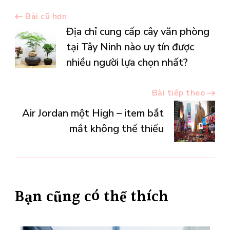
Điều
Bài cũ hơn
Địa chỉ cung cấp cây văn phòng
hướng
tại Tây Ninh nào uy tín được
nhiều người lựa chọn nhất?
bài
Bài tiếp theo
viết
Air Jordan một High – item bắt
mắt không thể thiếu
Bạn cũng có thể thích