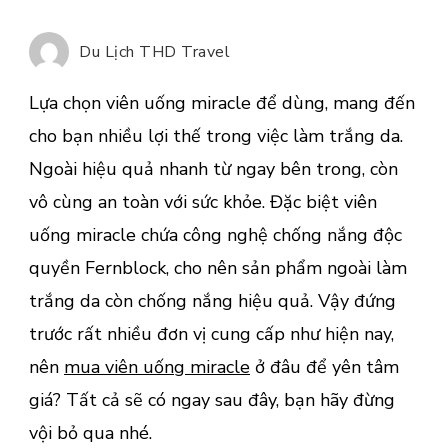
uốn
mira
Du Lịch THD Travel
ở
đâu
Lựa chọn
viên uống miracle để dùng, mang đến
để
cho bạn nhiều lợi thế trong việc làm trắng da.
yên
Ngoài hiệu quả nhanh từ ngay bên trong, còn
tâm
giá
vô cùng an toàn với sức khỏe. Đặc biệt viên
tốt?
uống miracle chứa công nghệ chống nắng độc
quyền Fernblock, cho nên sản phẩm ngoài làm
trắng da còn chống nắng hiệu quả. Vậy đứng
trước rất nhiều đơn vị cung cấp như hiện nay,
nên
mua viên uống miracle
ở đâu để yên tâm
giá? Tất cả sẽ có ngay sau đây, bạn hãy đừng
vội bỏ qua nhé.