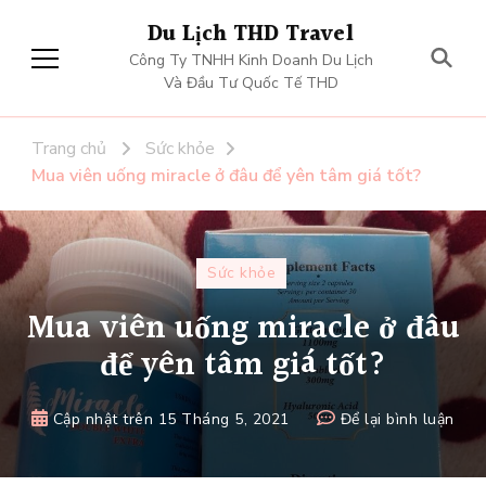
Du Lịch THD Travel
Công Ty TNHH Kinh Doanh Du Lịch
Và Đầu Tư Quốc Tế THD
Trang chủ
Sức khỏe
Mua viên uống miracle ở đâu để yên tâm giá tốt?
Sức khỏe
Mua viên uống miracle ở đâu
để yên tâm giá tốt?
tại
Cập nhật trên
15 Tháng 5, 2021
Để lại bình luận
Mua
viên