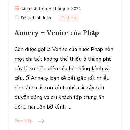
Cập nhật trên
9 Tháng 5, 2021
tại
Để lại bình luận
Du Lịch
Annecy
Annecy – Venice của Pháp
–
Venice
của
Còn được gọi là Venise của nước Pháp nên
Pháp
một chi tiết không thể thiếu ở thành phố
này là sự hiện diện của hệ thống kênh và
cầu. Ở Annecy, bạn sẽ bắt gặp rất nhiều
hình ảnh các con kênh nhỏ, các cây cầu
duyên dáng và du khách tập trung ăn
uống hai bên bờ kênh. …
Đọc tiếp