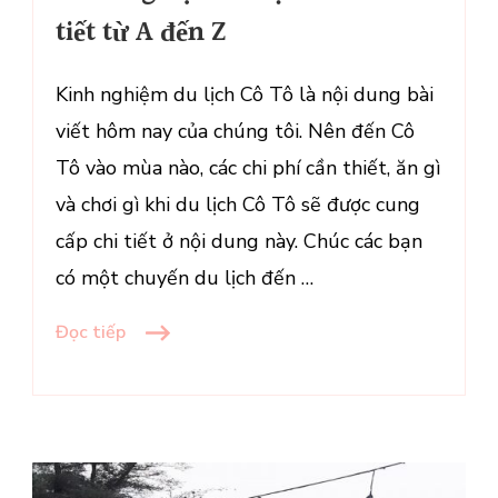
du
tiết từ A đến Z
lịch
Cô
Kinh nghiệm du lịch Cô Tô là nội dung bài
Tô
viết hôm nay của chúng tôi. Nên đến Cô
chi
tiết
Tô vào mùa nào, các chi phí cần thiết, ăn gì
từ
và chơi gì khi du lịch Cô Tô sẽ được cung
A
cấp chi tiết ở nội dung này. Chúc các bạn
đến
có một chuyến du lịch đến …
Z
Đọc tiếp