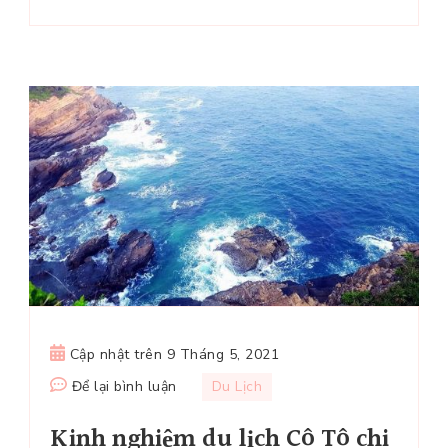
Cập nhật trên
9 Tháng 5, 2021
tại
Để lại bình luận
Du Lịch
Kinh
Kinh nghiệm du lịch Cô Tô chi
nghiệm