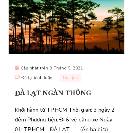
Cập nhật trên
9 Tháng 5, 2021
tại
Để lại bình luận
Du Lịch
ĐÀ
ĐÀ LẠT NGÀN THÔNG
LẠT
NGÀN
THÔNG
Khởi hành từ TP.HCM Thời gian: 3 ngày 2
đêm Phương tiện: Đi & về bằng xe Ngày
01: TP.HCM – ĐÀ LẠT (Ăn ba bữa)