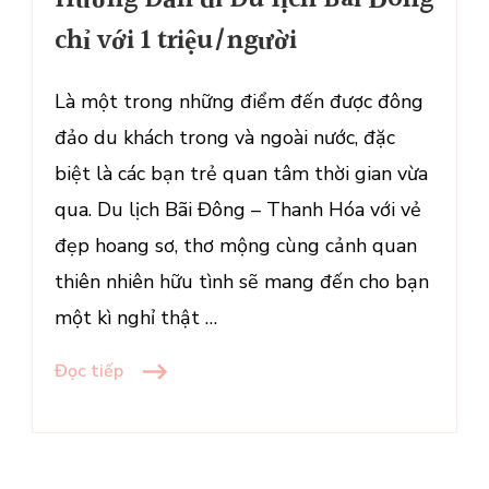
đi
chỉ với 1 triệu/người
Du
lịch
Là một trong những điểm đến được đông
Bãi
đảo du khách trong và ngoài nước, đặc
Đông
chỉ
biệt là các bạn trẻ quan tâm thời gian vừa
với
qua. Du lịch Bãi Đông – Thanh Hóa với vẻ
1
đẹp hoang sơ, thơ mộng cùng cảnh quan
triệu/người
thiên nhiên hữu tình sẽ mang đến cho bạn
một kì nghỉ thật …
Đọc tiếp