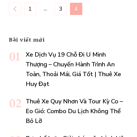
Phân
TRANG
…
TRANG
TRANG
1
3
4
trang
Bài viết mới
bài
Xe Dịch Vụ 19 Chỗ Đi U Minh
viết
Thượng – Chuyến Hành Trình An
Toàn, Thoải Mái, Giá Tốt | Thuê Xe
Huy Đạt
Thuê Xe Quy Nhơn Và Tour Kỳ Co –
Eo Gió: Combo Du Lịch Không Thể
Bỏ Lỡ