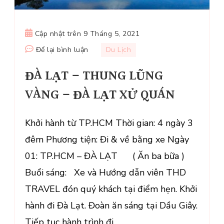
Cập nhật trên
9 Tháng 5, 2021
tại
Để lại bình luận
Du Lịch
ĐÀ
ĐÀ LẠT – THUNG LŨNG
LẠT
–
VÀNG – ĐÀ LẠT XỬ QUÁN
THUNG
LŨNG
Khởi hành từ TP.HCM Thời gian: 4 ngày 3
VÀNG
đêm Phương tiện: Đi & về bằng xe Ngày
–
ĐÀ
01: TP.HCM – ĐÀ LẠT ( Ăn ba bữa )
LẠT
Buổi sáng: Xe và Hướng dẫn viên THD
XỬ
TRAVEL đón quý khách tại điểm hẹn. Khởi
QUÁN
hành đi Đà Lạt. Đoàn ăn sáng tại Dầu Giây.
Tiếp tục hành trình đi …