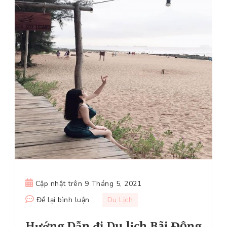
Cập nhật trên
9 Tháng 5, 2021
tại
Để lại bình luận
Du Lịch
Hướng
Hướng Dẫn đi Du lịch Bãi Đông
Dẫn